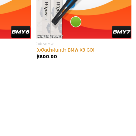
ใบปัดBMW
ใบปัดน้ำฝนหน้า BMW X3 GO1
฿
800.00