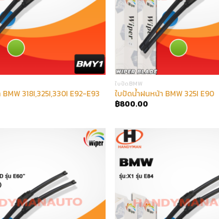
ใบปัดBMW
า BMW 318I,325I,330I E92-E93
ใบปัดน้ำฝนหน้า BMW 325I E90
฿
800.00