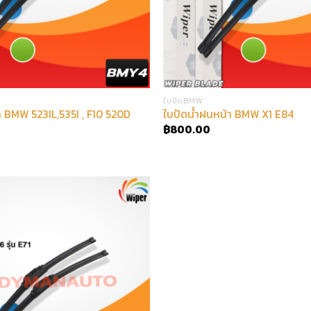
ใบปัดBMW
า BMW 523IL,535I , F10 520D
ใบปัดน้ำฝนหน้า BMW X1 E84
฿
800.00