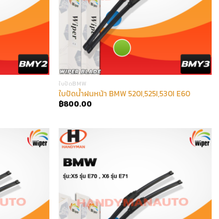
ใบปัดBMW
ใบปัดน้ำฝนหน้า BMW 520I,525I,530I E60
฿
800.00