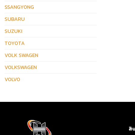
SSANGYONG
SUBARU
SUZUKI
TOYOTA
VOLK SWAGEN
VOLKSWAGEN
VOLVO
สิ