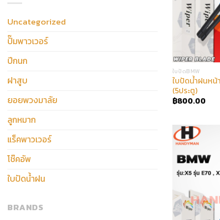
โช๊คอัพEEP
(
0
)
Uncategorized
ลูกหมากปีกนกEEP
(
0
)
ปั๊มพาวเวอร์
ใบปัดหัวล็อคญี่ปุ่น
(
0
)
ใบปัดยุโรป
(
0
)
ปีกนก
ลูกหมากกันโคลงEEP
(
0
)
ใบปัดBMW
ฝาสูบ
ใบปัดน้ำฝนหน้
ลูกหมากแร็คEEP
(
0
)
(5ประตู)
ยอยพวงมาลัย
ลูกหมากคันชักนอกEEP
(
0
)
฿
800.00
ลูกหมาก
แร็คพาวเวอร์
โช๊คอัพ
ใบปัดน้ำฝน
BRANDS