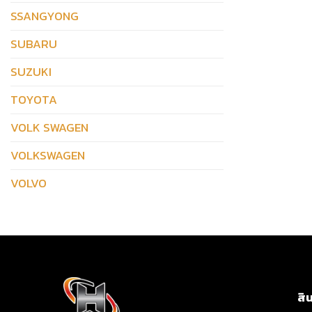
SSANGYONG
SUBARU
SUZUKI
TOYOTA
VOLK SWAGEN
VOLKSWAGEN
VOLVO
สิ