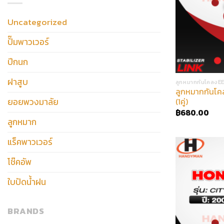
โช๊คอัพEEP
(
0
)
Uncategorized
ลูกหมากปีกนกEEP
(
70
)
ปั๊มพาวเวอร์
ใบปัดหัวล็อคญี่ปุ่น
(
0
)
ใบปัดยุโรป
(
0
)
ปีกนก
ลูกหมากกันโคลงEEP
(
95
)
ฝาสูบ
ลูกหมากกันโคลงE
ลูกหมากแร็คEEP
(
80
)
ลูกหมากกันโ
ยอยพวงมาลัย
(1คู่)
ลูกหมากคันชักนอกEEP
(
75
)
฿
680.00
ลูกหมาก
แร็คพาวเวอร์
โช๊คอัพ
ใบปัดน้ำฝน
BRANDS