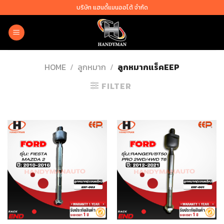
Skip
บริษัท แฮนดี้แมนออโต้ จำกัด
to
content
HOME
/
ลูกหมาก
/
ลูกหมากแร็คEEP
FILTER