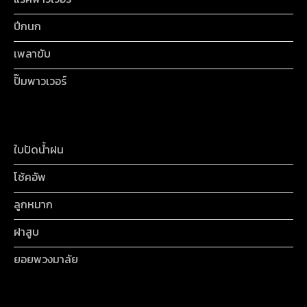
ปีกนก
เพลาขับ
ปั๊มพาวเวอร์
ใบปัดน้ำฝน
โช้คอัพ
ลูกหมาก
ฝาสูบ
ยอยพวงมาลัย