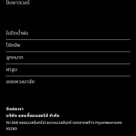
ปั๊มพาวเวอร์
ใบปัดน้ำฝน
โช้คอัพ
ลูกหมาก
ฝาสูบ
ยอยพวงมาลัย
ติดต่อเรา
บริษัท แฮนดี้แมนออโต้ จำกัด
15/268 ซอยนวลจันทร์21 แขวงนวลจันทร์ เขตลาดพร้าว กรุงเทพมหานคร
10230