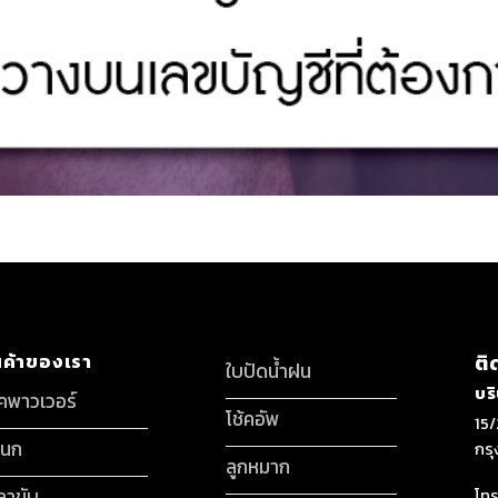
นค้าของเรา
ติ
ใบปัดน้ำฝน
บร
็คพาวเวอร์
โช้คอัพ
15/
กนก
กร
ลูกหมาก
ลาขับ
โทร