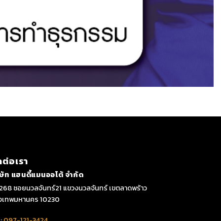
ดต่อเรา
ิษัท แฮนดี้แมนออโต้ จำกัด
268 ซอยนวลจันทร์21 แขวงนวลจันทร์ เขตลาดพร้าว
ุงเทพมหานคร 10230
:
097-121-3424