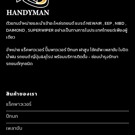
ตัวแทนจำหน่ายและนำเข้าอะไหล่รถยนต์ แบรด์ NEWAIR , EEP , NIBD ,
DAIMOND , SUPERWIPER อย่างเป็นทางการในประเทศไทยแต่เพียงผู้
เดียว
จำหน่าย แร็คพาวเวอร์ ปั๊มพาวเวอร์ ปีกนก ฝาสูบ โช้คอัพ เพลาขับ ใบปัด
น้ำฝน รถยนต์ ญี่ปุ่น&ยุโรป พร้อมบริการติดตั้ง - ซ่อมบำรุงรักษา
รถยนต์ทุกชนิด
สินค้าของเรา
แร็คพาวเวอร์
ปีกนก
เพลาขับ