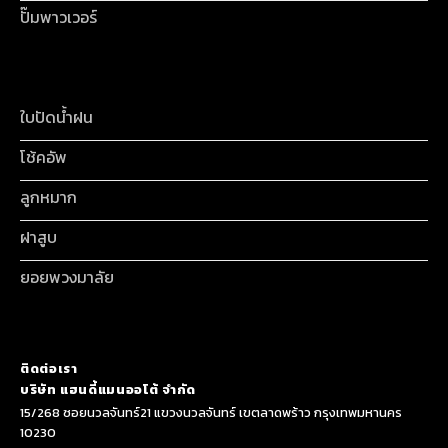
ปั๊มพาวเวอร์
ใบปัดน้ำฝน
โช้คอัพ
ลูกหมาก
ฝาสูบ
ยอยพวงมาลัย
ติดต่อเรา
บริษัท แฮนดี้แมนออโต้ จำกัด
15/268 ซอยนวลจันทร์21 แขวงนวลจันทร์ เขตลาดพร้าว กรุงเทพมหานคร
10230