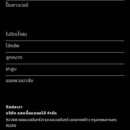
ปั๊มพาวเวอร์
ใบปัดน้ำฝน
โช้คอัพ
ลูกหมาก
ฝาสูบ
ยอยพวงมาลัย
ติดต่อเรา
บริษัท แฮนดี้แมนออโต้ จำกัด
15/268 ซอยนวลจันทร์21 แขวงนวลจันทร์ เขตลาดพร้าว กรุงเทพมหานคร
10230