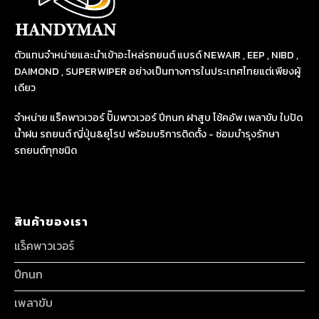
ตัวแทนจำหน่ายและนำเข้าอะไหล่รถยนต์ แบรด์ NEWAIR , EEP , NIBD ,
DAIMOND , SUPERWIPER อย่างเป็นทางการในประเทศไทยแต่เพียงผู้
เดียว
จำหน่าย แร็คพาวเวอร์ ปั๊มพาวเวอร์ ปีกนก ฝาสูบ โช้คอัพ เพลาขับ ใบปัด
น้ำฝน รถยนต์ ญี่ปุ่น&ยุโรป พร้อมบริการติดตั้ง - ซ่อมบำรุงรักษา
รถยนต์ทุกชนิด
สินค้าของเรา
แร็คพาวเวอร์
ปีกนก
เพลาขับ